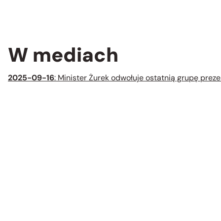
W mediach
2025-09-16
: Minister Żurek odwołuje ostatnią grupę prez