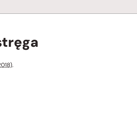
tręga
2018)
.