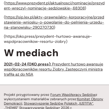
(
https://www.prezydent.pl/aktualnosci/nominacje/prezyd
ent-wreczyl-nominacje-sedziowskie-,68308
)
(
https://sip.lex.pl/akty-prawne/akty-korporacyjne/przed
stawienie-wniosku-o-powolanie-do-pelnienia-urzedu-
na-stanowisku-290270730
)
(https://oko.press/prezydent-hurtowo-awansuje-
wspolpracownikow-resortu-ziobry)
W mediach
2021-02-24 (OKO.press)
: Prezydent hurtowo awansuje
współpracowników resortu Ziobry. Zastępczyni ministra
trafiła aż do NSA
Projekt przygotowany przez
Forum Współpracy Sędziów
z
wykorzystaniem materiałów zebranych przez:
Komitet Obrony
Demokracji
,
Stowarzyszenie Sędziów Polskich „IUSTITIA”
,
„THEMIS” Stowarzyszenie Sędziów
• 2026 r.