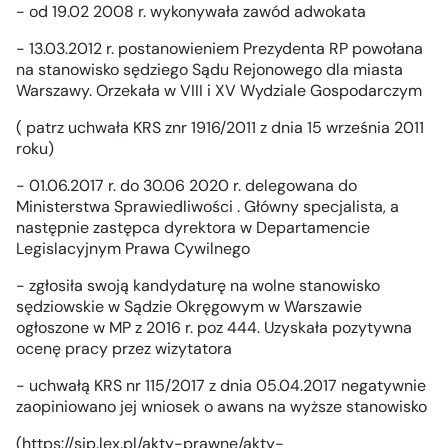
- od 19.02 2008 r. wykonywała zawód adwokata
- 13.03.2012 r. postanowieniem Prezydenta RP powołana
na stanowisko sędziego Sądu Rejonowego dla miasta
Warszawy. Orzekała w VIII i XV Wydziale Gospodarczym
( patrz uchwała KRS znr 1916/2011 z dnia 15 września 2011
roku)
- 01.06.2017 r. do 30.06 2020 r. delegowana do
Ministerstwa Sprawiedliwości . Główny specjalista, a
następnie zastępca dyrektora w Departamencie
Legislacyjnym Prawa Cywilnego
- zgłosiła swoją kandydaturę na wolne stanowisko
sędziowskie w Sądzie Okręgowym w Warszawie
ogłoszone w MP z 2016 r. poz 444. Uzyskała pozytywna
ocenę pracy przez wizytatora
- uchwałą KRS nr 115/2017 z dnia 05.04.2017 negatywnie
zaopiniowano jej wniosek o awans na wyższe stanowisko
(https://sip.lex.pl/akty-prawne/akty-