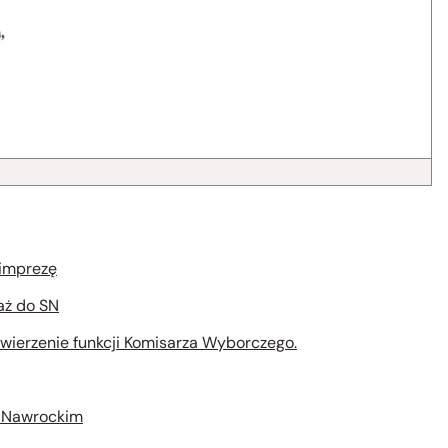
 imprezę
aż do SN
owierzenie funkcji Komisarza Wyborczego.
a Nawrockim