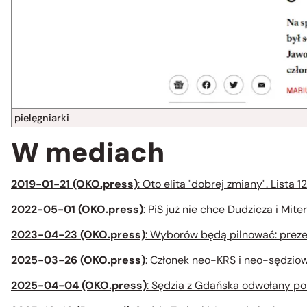
pielęgniarki
W mediach
2019-01-21 (OKO.press)
: Oto elita "dobrej zmiany". List
2022-05-01 (OKO.press)
: PiS już nie chce Dudzicza i Mi
2023-04-23 (OKO.press)
: Wyborów będą pilnować: prezes
2025-03-26 (OKO.press)
: Członek neo-KRS i neo-sędziow
2025-04-04 (OKO.press)
: Sędzia z Gdańska odwołany po