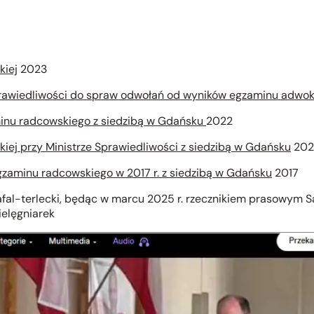
kiej
2023
 Sprawiedliwości do spraw odwołań od wyników egzaminu adwo
minu radcowskiego z siedzibą w Gdańsku
2022
kiej przy Ministrze Sprawiedliwości z siedzibą w Gdańsku
202
gzaminu radcowskiego w 2017 r. z siedzibą w Gdańsku
2017
/rafal-terlecki, będąc w marcu 2025 r. rzecznikiem prasowym
ielęgniarek