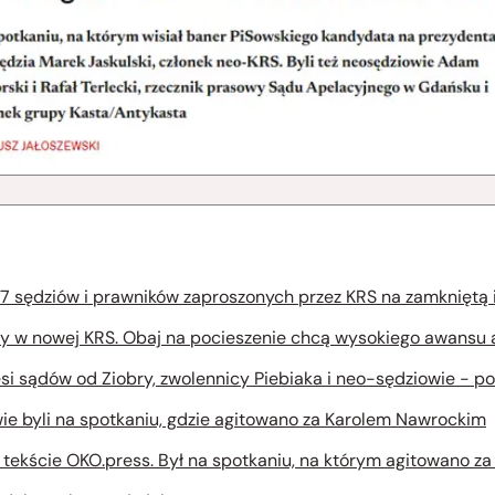
a 127 sędziów i prawników zaproszonych przez KRS na zamkniętą
tery w nowej KRS. Obaj na pocieszenie chcą wysokiego awansu 
i sądów od Ziobry, zwolennicy Piebiaka i neo-sędziowie - p
ie byli na spotkaniu, gdzie agitowano za Karolem Nawrockim
 tekście OKO.press. Był na spotkaniu, na którym agitowano z