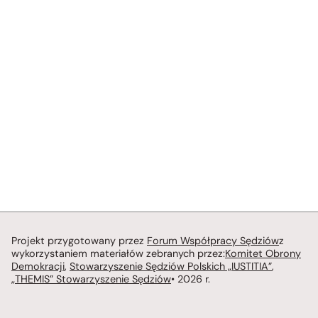
Projekt przygotowany przez
Forum Współpracy Sędziów
z
wykorzystaniem materiałów zebranych przez:
Komitet Obrony
Demokracji
,
Stowarzyszenie Sędziów Polskich „IUSTITIA”
,
„THEMIS” Stowarzyszenie Sędziów
• 2026 r.