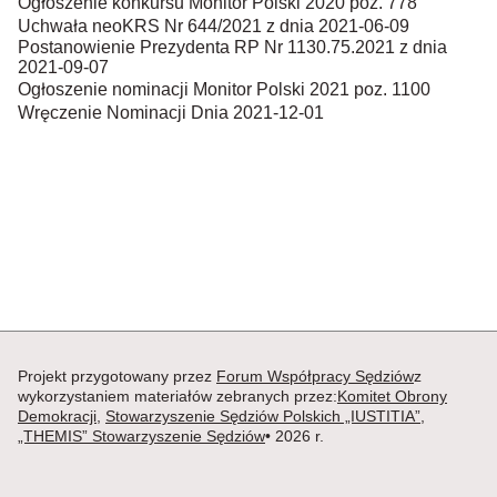
Ogłoszenie konkursu Monitor Polski 2020 poz. 778
Uchwała neoKRS Nr 644/2021 z dnia 2021-06-09
Postanowienie Prezydenta RP Nr 1130.75.2021 z dnia
2021-09-07
Ogłoszenie nominacji Monitor Polski 2021 poz. 1100
Wręczenie Nominacji Dnia 2021-12-01
Projekt przygotowany przez
Forum Współpracy Sędziów
z
wykorzystaniem materiałów zebranych przez:
Komitet Obrony
Demokracji
,
Stowarzyszenie Sędziów Polskich „IUSTITIA”
,
„THEMIS” Stowarzyszenie Sędziów
• 2026 r.