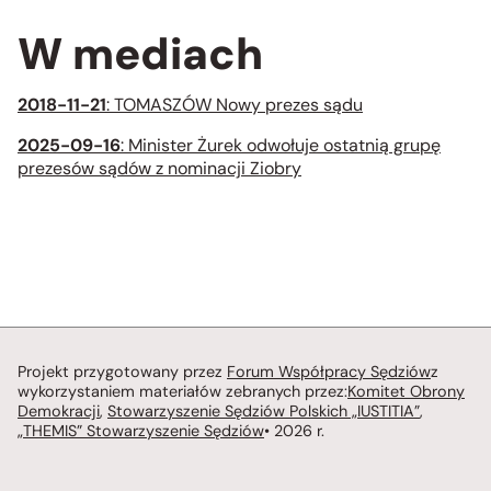
W mediach
2018-11-21
: TOMASZÓW Nowy prezes sądu
2025-09-16
: Minister Żurek odwołuje ostatnią grupę
prezesów sądów z nominacji Ziobry
Projekt przygotowany przez
Forum Współpracy Sędziów
z
wykorzystaniem materiałów zebranych przez:
Komitet Obrony
Demokracji
,
Stowarzyszenie Sędziów Polskich „IUSTITIA”
,
„THEMIS” Stowarzyszenie Sędziów
• 2026 r.