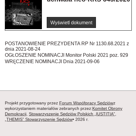
Wyświetl dokument
POSTANOWIENIE PREZYDENTA RP Nr 1130.68.2021 z
dnia 2021-08-24
OGŁOSZENIE NOMINACJI Monitor Polski 2021 poz. 929
WRĘCZENIE NOMINACJI Dnia 2021-09-06
Projekt przygotowany przez
Forum Współpracy Sędziów
z
wykorzystaniem materiałów zebranych przez:
Komitet Obrony
Demokracji
,
Stowarzyszenie Sędziów Polskich „IUSTITIA”
,
„THEMIS” Stowarzyszenie Sędziów
• 2026 r.