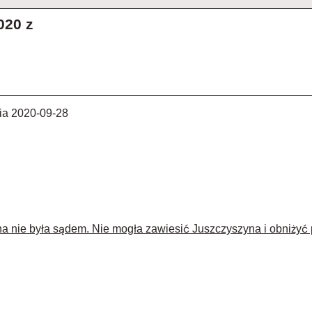
20 z
a 2020-09-28
a nie była sądem. Nie mogła zawiesić Juszczyszyna i obniżyć 