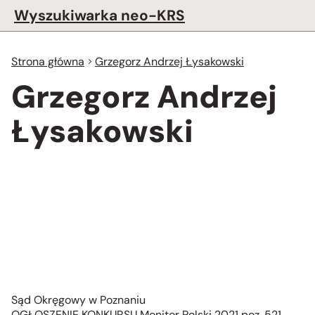
Wyszukiwarka neo-KRS
Strona główna
Grzegorz Andrzej Łysakowski
Grzegorz Andrzej
Łysakowski
Sąd Okręgowy w Poznaniu
OGŁOSZENIE KONKURSU Monitor Polski 2021 poz. 521