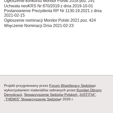
Ogłoszenie konkursu Monitor Polski 2018 poz. 291
Uchwała neoKRS Nr 870/2019 z dnia 2019-10-01
Postanowienie Prezydenta RP Nr 1130.19.2021 z dnia
2021-02-15
Ogłoszenie nominacji Monitor Polski 2021 poz. 424
Wręczenie Nominacji Dnia 2021-02-23
Projekt przygotowany przez
Forum Współpracy Sędziów
z
wykorzystaniem materiałów zebranych przez:
Komitet Obrony
Demokracji
,
Stowarzyszenie Sędziów Polskich „IUSTITIA”
,
„THEMIS” Stowarzyszenie Sędziów
• 2026 r.